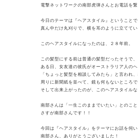
電撃ネットワークの
南部虎弾
さんとお電話を繋
今日のテーマは『ヘアスタイル』ということで
真ん中だけ丸刈りで、横を耳のように立ててい
このヘアスタイルになったのは、２８年前。
この髪型にする前は普通の髪型だったそうで、
ある日、女友達の彼氏がオーストラリア人のヘ
「ちょっと髪型を相談してみたら」と言われ、
周りに新聞紙を並べて、鏡も何もないところで
そして出来上がったのが、このヘアスタイルな
南部さんは「一生このままでいたい」とのこと
さすが南部さんです！！
今回は『ヘアスタイル』をテーマにお話を伺い
南部さん、ありがとうございました！