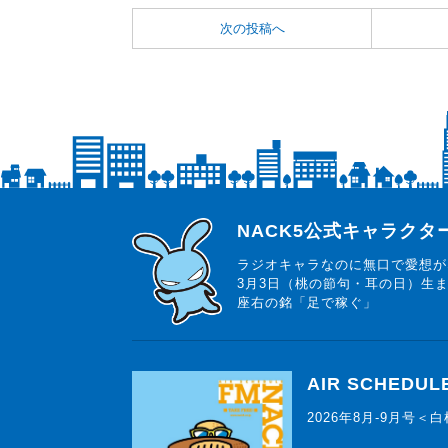
次の投稿へ
らじっと君
NACK5公式キャラク
ラジオキャラなのに無口で愛想が
3月3日（桃の節句・耳の日）生
座右の銘「足で稼ぐ」
AIR SCHEDUL
2026年8月-9月号＜