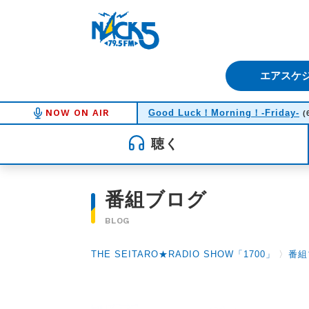
FM NACK5 79.5MHz（エフ
エアスケ
NOW ON AIR
Good Luck！Morning！-Friday-
(
聴く
番組ブログ
BLOG
THE SEITARO★RADIO SHOW「1700」
〉
番組