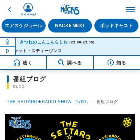
戻る
FM NACK5 79.5MHz（
マイページ
エアスケジュール
NACK5 NEXT
ポッドキャスト
NOW ON AIR
きつねのこんこんらじお
(23:00-23:30)
 - キャット・スティーヴンス
NOW PLAYING
22:50
聴く
調べる
知る
番組ブログ
BLOG
THE SEITARO★RADIO SHOW「1700」
〉
番組ブログ