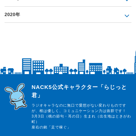
2020年
らじっと君
NACK5公式キャラクター「らじっと
君」
ラジオキャラなのに無口で愛想がない変わりものです
が、根は優しく、コミュニケーション力は抜群です！
3月3日（桃の節句・耳の日）生まれ（出生地はときがわ
町）
座右の銘「足で稼ぐ」