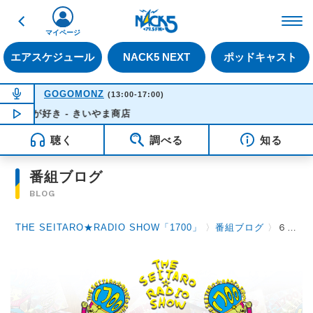
戻る
FM NACK5 79.5MHz（
マイページ
エアスケジュール
NACK5 NEXT
ポッドキャスト
NOW ON AIR
GOGOMONZ
(13:00-17:00)
島が好き - きいやま商店
NOW PLAYING
15:57
聴く
調べる
知る
番組ブログ
BLOG
THE SEITARO★RADIO SHOW「1700」
〉
番組ブログ
〉
６月１日（月）