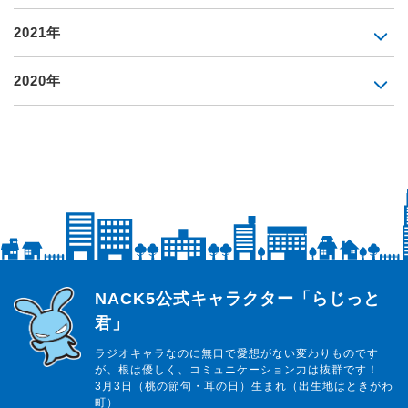
2021年
2020年
らじっと君
NACK5公式キャラクター「らじっと
君」
ラジオキャラなのに無口で愛想がない変わりものです
が、根は優しく、コミュニケーション力は抜群です！
3月3日（桃の節句・耳の日）生まれ（出生地はときがわ
町）