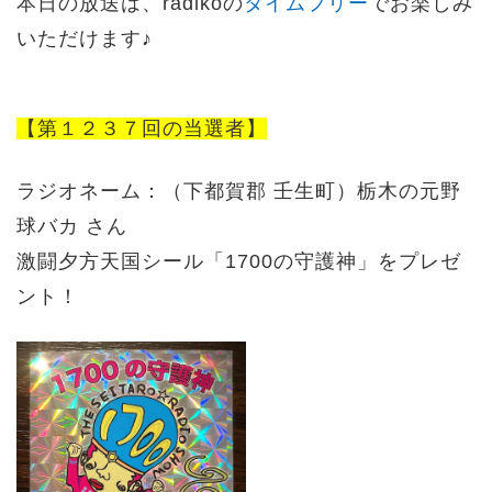
本日の放送は、radikoの
タイムフリー
でお楽しみ
いただけます♪
【第１２３７回の当選者】
ラジオネーム：（
下都賀郡 壬生町
）栃木の元野
球バカ さん
激闘夕方天国シール「1700の守護神」をプレゼ
ント！