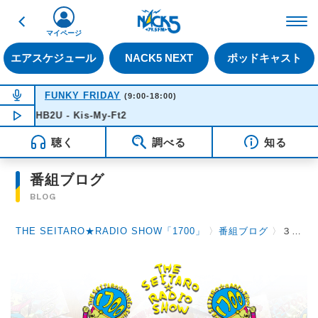
戻る
FM NACK5 79.5MHz（
マイページ
エアスケジュール
NACK5 NEXT
ポッドキャスト
NOW ON AIR
FUNKY FRIDAY
(9:00-18:00)
HB2U - Kis-My-Ft2
NOW PLAYING
09:44
聴く
調べる
知る
番組ブログ
BLOG
THE SEITARO★RADIO SHOW「1700」
〉
番組ブログ
〉
３月２日（月）