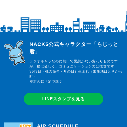
らじっと君
NACK5公式キャラクター「らじっと
君」
ラジオキャラなのに無口で愛想がない変わりものです
が、根は優しく、コミュニケーション力は抜群です！
3月3日（桃の節句・耳の日）生まれ（出生地はときがわ
町）
座右の銘「足で稼ぐ」
LINEスタンプを見る
AIR SCHEDULE