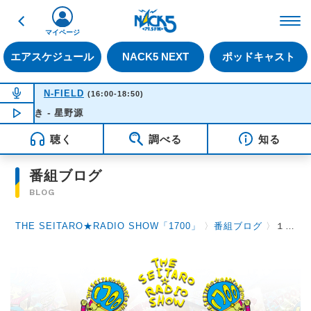
戻る
FM NACK5 79.5MHz（
マイページ
エアスケジュール
NACK5 NEXT
ポッドキャスト
NOW ON AIR
N-FIELD
(16:00-18:50)
好き - 星野源
NOW PLAYING
15:48
聴く
調べる
知る
番組ブログ
BLOG
THE SEITARO★RADIO SHOW「1700」
〉
番組ブログ
〉
１０月１５日（水）