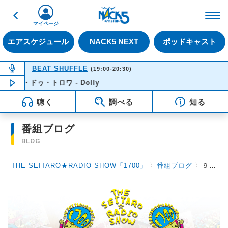
戻る
FM NACK5 79.5MHz（
マイページ
エアスケジュール
NACK5 NEXT
ポッドキャスト
NOW ON AIR
BEAT SHUFFLE
(19:00-20:30)
アン・ドゥ・トロワ - Dolly
NOW PLAYING
20:10
聴く
調べる
知る
番組ブログ
BLOG
THE SEITARO★RADIO SHOW「1700」
〉
番組ブログ
〉
９月３０日（火）