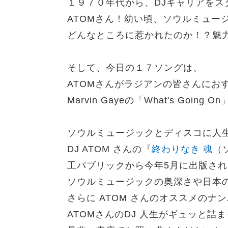
１９７０年代から、DJキャリアをス
ATOMさん！幼い頃、ソウルミュー
どんなところに惹かれたのか！？
魅
そして、今日の１７ソングは、
ATOMさんが
ラジア
ンの皆さんにお
Marvin Gayeの「
What's Going On
ソウルミュージックとディスコに人
DJ ATOM さんの『
終わりなき 魂
（
工パブリックから今年5月に出版さ
ソウルミュージックの奥深さや日本
さらに ATOM さんのオススメのナ
ATOMさんのDJ 人生がギュッと詰