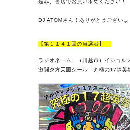
是非、書店でお買い求めください！
DJ ATOMさん！ありがとうござい
【第１１４１回の当選者】
ラジオネーム：
（川越市）
イショル
激闘夕方天国シール「究極の17超英