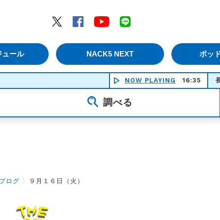
エムナックファイブ）
Twitter
Facebook
YouTube
LINE
ジュール
NACK5 NEXT
ポッ
NOW PLAYING
16:35
長く短い祭
調べる
ブログ
〉
９月１６日（火）