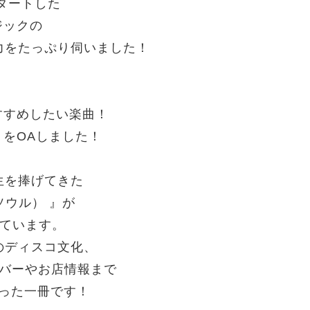
タートした
ジックの
力をたっぷり伺いました！
すすめしたい楽曲！
」をOAしました！
生を捧げてきた
ソウル） 』が
れています。
のディスコ文化、
ンバーやお店情報まで
まった一冊です！