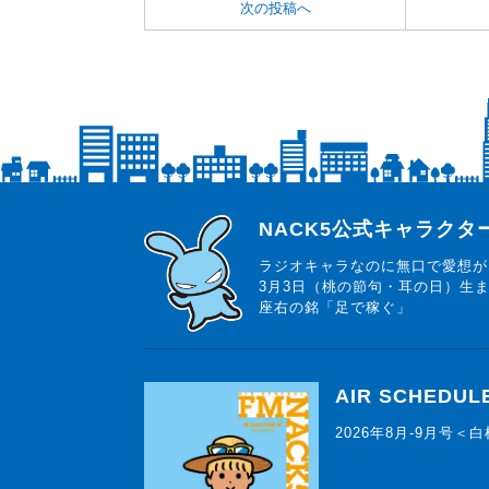
次の投稿へ
らじっと君
NACK5公式キャラク
ラジオキャラなのに無口で愛想が
3月3日（桃の節句・耳の日）生
座右の銘「足で稼ぐ」
AIR SCHEDUL
2026年8月-9月号＜