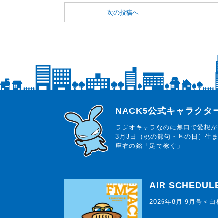
次の投稿へ
らじっと君
NACK5公式キャラク
ラジオキャラなのに無口で愛想が
3月3日（桃の節句・耳の日）生
座右の銘「足で稼ぐ」
AIR SCHEDUL
2026年8月-9月号＜