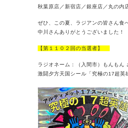
秋葉原店／新宿店／銀座店／丸の内
ぜひ、この夏、ラジアンの皆さん食
中川さんありがとうございました！
【第１１０２回の当選者】
ラジオネーム：
（入間市）
もんもん
激闘夕方天国シール
「
究極の17超英