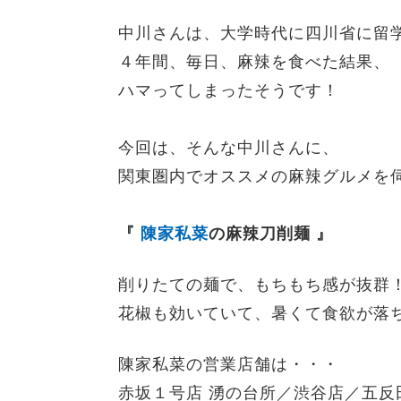
中川さんは、大学時代に
四川省に留
４年間、
毎日、
麻辣を食べた結果、
ハマってしまったそうです！
今回は、そんな中川さんに、
関東圏内でオススメの
麻辣グルメを
『
陳家
私菜
の麻辣刀削麺 』
削りたての麺で、もちもち感が抜群
花椒も効いていて、暑くて食欲が落
陳家私菜の営業店舗は・・・
赤坂１号店 湧の台所／渋谷店／五反