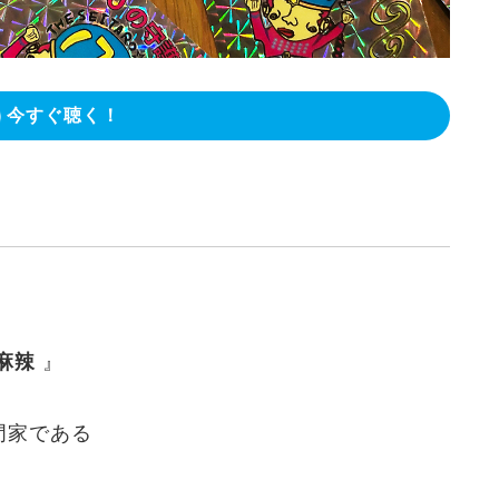
今すぐ聴く！
麻辣
』
門家である