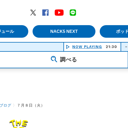
エムナックファイブ）
Twitter
Facebook
YouTube
LINE
ジュール
NACK5 NEXT
ポッ
Ｃｒｏｓｓｒｏａｄ －愛の免許返納－
NOW PLAYING
21:30
調べる
ブログ
〉
７月８日（火）