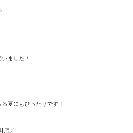
学、
伺いました！
！
ちる夏にもぴったりです！
田店／