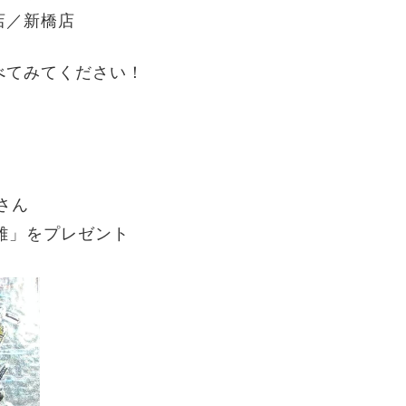
店／新橋店
べてみてください！
さん
雄
」
をプレゼント