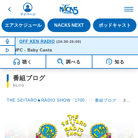
戻る
FM NACK5 79.5MHz（
マイページ
エアスケジュール
NACK5 NEXT
ポッドキャスト
NOW ON AIR
OFF KEN RADIO
(24:30-25:00)
NPC - Baby Canta
NOW PLAYING
00:41
聴く
調べる
知る
番組ブログ
BLOG
THE SEITARO★RADIO SHOW「1700」
〉
番組ブログ
〉
３月２６日（水）