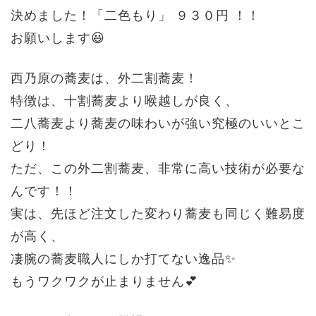
決めました！
「二色もり」 ９３０円 ！！
お願いします😃
西乃原の蕎麦は、外二割蕎麦！
特徴は、十割蕎麦より喉越しが良く、
二八蕎麦より蕎麦の味わいが強い
究極のいいとこ
どり！
ただ、この外二割蕎麦、非常に高い技術が必要な
んです！！
実は、先ほど注文した変わり蕎麦も同じく難易度
が高く、
凄腕の蕎麦職人にしか打てない逸品✨
もうワクワクが止まりません💕