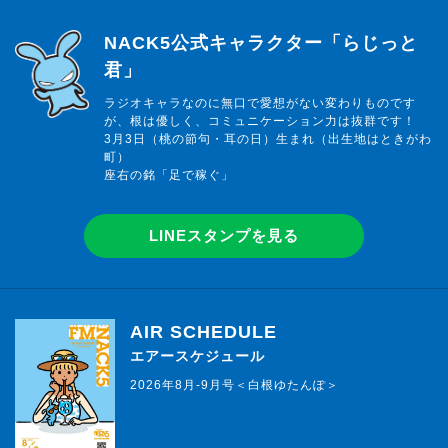
らじっと君
NACK5公式キャラクター「らじっと
君」
ラジオキャラなのに無口で愛想がない変わりものです
が、根は優しく、コミュニケーション力は抜群です！
3月3日（桃の節句・耳の日）生まれ（出生地はときがわ
町）
座右の銘「足で稼ぐ」
LINEスタンプを見る
AIR SCHEDULE
エアースケジュール
2026年8月-9月号＜白根ゆたんぽ＞