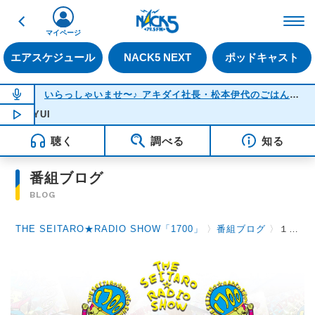
戻る
FM NACK5 79.5MHz（
マイページ
エアスケジュール
NACK5 NEXT
ポッドキャスト
NOW ON AIR
いらっしゃいませ〜♪ アキダイ社長・松本伊代のごはんのおかず何にする？
NOW PLAYING
18:05
SUMMER 
聴く
調べる
知る
番組ブログ
BLOG
THE SEITARO★RADIO SHOW「1700」
〉
番組ブログ
〉
１０月２日（水）