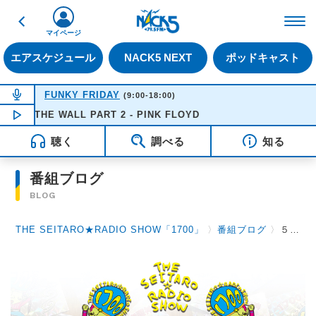
戻る
FM NACK5 79.5MHz（
マイページ
エアスケジュール
NACK5 NEXT
ポッドキャスト
NOW ON AIR
FUNKY FRIDAY
(9:00-18:00)
 THE WALL PART 2 - PINK FLOYD
NOW PLAYING
15:43
聴く
調べる
知る
番組ブログ
BLOG
THE SEITARO★RADIO SHOW「1700」
〉
番組ブログ
〉
５月９日（木）