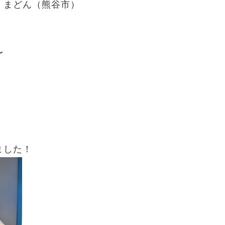
くまどん（熊谷市）
〜
ました！