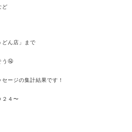
など
！
うどん店」まで
う🤤
ッセージの集計結果です！
０２４〜