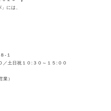
パ」には、
８-１
３０／土日祝１０:３０～１５:００
は営業）