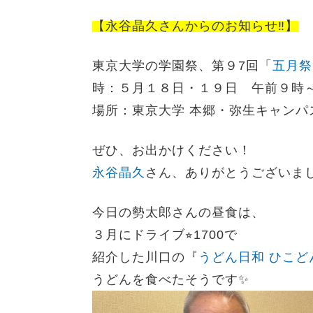
【永谷晶久さんからの
お知らせ‼️】
東京大学の学園祭、第９7回「
五月祭
時：５月１８日・１９日 午前９時
場所：東京大学 本郷・弥生キャンパ
ぜひ、お出かけください！
永谷晶久
さん、ありがとうございま
今日の勢太郎さんの昼食は、
３月にドライブ⭐︎1700で
紹介した川口の『
うどん日和 ひこど
うどんを食べたそうです✨