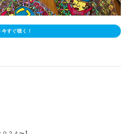
今すぐ聴く！
２０２４〜
】