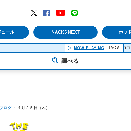
エムナックファイブ）
Twitter
Facebook
YouTube
LINE
ジュール
NACK5 NEXT
ポッ
NOW PLAYING
ココロの糸 - 岬
19:28
調べる
ブログ
〉
４月２５日（木）