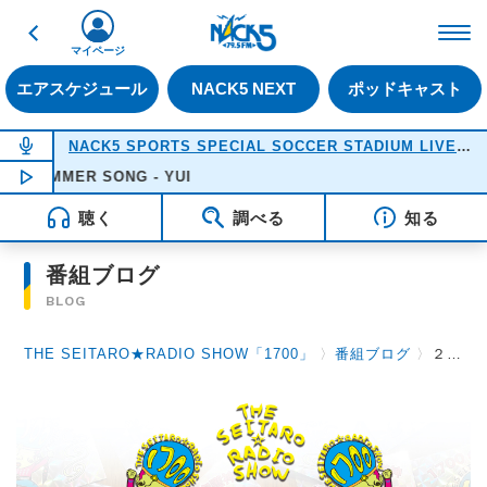
戻る
FM NACK5 79.5MHz（
マイページ
エアスケジュール
NACK5 NEXT
ポッドキャスト
NOW ON AIR
NACK5 SPORTS SPECIAL SOCCER STADIUM LIVE 2026
MMER SONG - YUI
NOW PLAYING
18:05
聴く
調べる
知る
番組ブログ
BLOG
THE SEITARO★RADIO SHOW「1700」
〉
番組ブログ
〉
２月２９日（木）