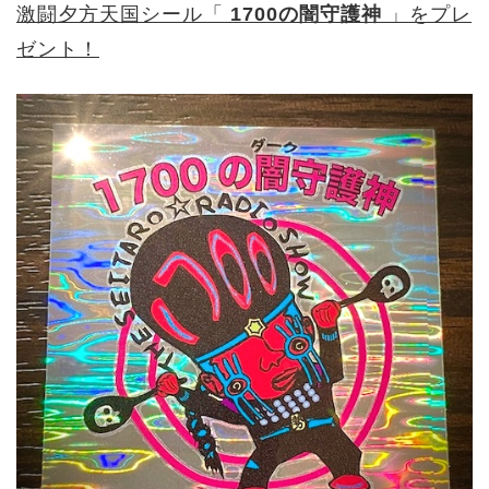
激闘夕方天国シール「
1700の闇守護神
」をプレ
ゼント！