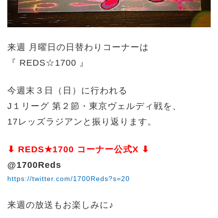
来週 月曜日の日替わりコーナーは
『 REDS☆1700 』
今週末３日（日）に行われる
J１リーグ 第２節・東京ヴェルディ戦を、
17レッズラジアンと振り返ります。
⬇︎ REDS★1700 コーナー公式X ⬇︎
@1700Reds
https://twitter.com/1700Reds?s=20
来週の放送もお楽しみに♪