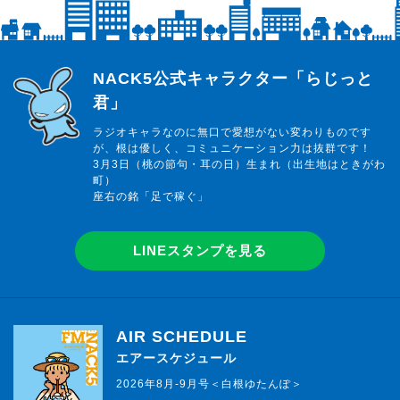
らじっと君
NACK5公式キャラクター「らじっと
君」
ラジオキャラなのに無口で愛想がない変わりものです
が、根は優しく、コミュニケーション力は抜群です！
3月3日（桃の節句・耳の日）生まれ（出生地はときがわ
町）
座右の銘「足で稼ぐ」
LINEスタンプを見る
AIR SCHEDULE
エアースケジュール
2026年8月-9月号＜白根ゆたんぽ＞