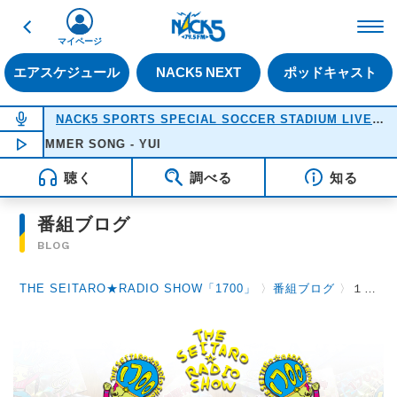
戻る
FM NACK5 79.5MHz（
マイページ
エアスケジュール
NACK5 NEXT
ポッドキャスト
NOW ON AIR
NACK5 SPORTS SPECIAL SOCCER STADIUM LIVE 2026
SUMMER SONG - YUI
NOW PLAYING
18:05
聴く
調べる
知る
番組ブログ
BLOG
THE SEITARO★RADIO SHOW「1700」
〉
番組ブログ
〉
１月２日（火）