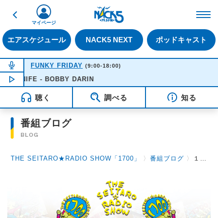
戻る
FM NACK5 79.5MHz（
マイページ
エアスケジュール
NACK5 NEXT
ポッドキャスト
NOW ON AIR
FUNKY FRIDAY
(9:00-18:00)
IFE - BOBBY DARIN
NOW PLAYING
16:51
聴く
調べる
知る
番組ブログ
BLOG
THE SEITARO★RADIO SHOW「1700」
〉
番組ブログ
〉
１１月１６日（木）