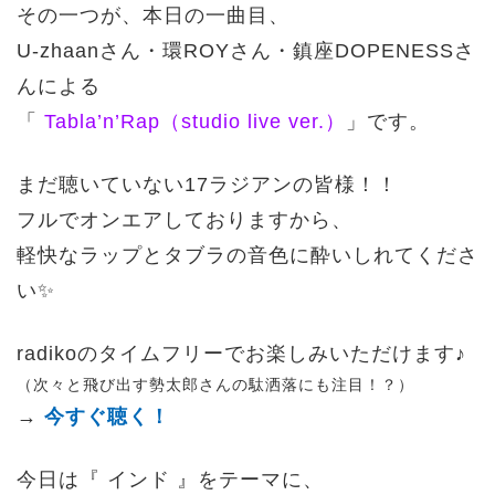
その一つが、本日の一曲目、
U-zhaanさん・環ROYさん・鎮座DOPENESSさ
んによる
「
Tabla’n’Rap（studio live ver.）
」です。
まだ聴いていない17ラジアンの皆様！！
フルでオンエアしておりますから、
軽快なラップとタブラの音色に酔いしれてくださ
い✨
radikoのタイムフリーでお楽しみいただけます♪
（次々と飛び出す勢太郎さんの駄洒落にも注目！？）
→
今すぐ聴く！
今日は『 インド 』をテーマに、