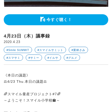
今すぐ聴く！
4月23日（木）議事録
2020.4.23
#Smile SUMMIT
#スマイルサミット
#栗林さみ
#スマサミ
#サミー
#イルサ
#グルメ
《本日の議題》
⚖️4/23 Thu.本日の議題⚖️
🌈スマイル量産プロジェクト#7🌈
～ようこそ！スマイル小学校🏫～