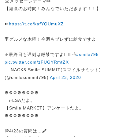
✉️メッセージテーマ✏️
【給食のお時間！みんなでいただきます！！】
⏩
https://t.co/kafYQUmuXZ
🔻グルメな木曜！今週もブレずに給食ですよ
⚠️最終日も遅刻は厳禁ですよ🏃🏻‍♀️💨
#smile795
pic.twitter.com/zFUGYRmtZX
— NACK5 Smile SUMMIT(スマイルサミット)
(@smilesummit795)
April 23, 2020
⚙️⚙️⚙️⚙️⚙️⚙️⚙️⚙️
i-LSAだよ。
【Smile MARKET】アンケートだよ。
⚙️⚙️⚙️⚙️⚙️⚙️⚙️⚙️
💭4/23の質問は…🖋️