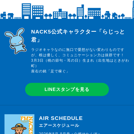
らじっと君
NACK5公式キャラクター「らじっと
君」
ラジオキャラなのに無口で愛想がない変わりものです
が、根は優しく、コミュニケーション力は抜群です！
3月3日（桃の節句・耳の日）生まれ（出生地はときがわ
町）
座右の銘「足で稼ぐ」
LINEスタンプを見る
AIR SCHEDULE
エアースケジュール
2026年8月-9月号＜白根ゆたんぽ＞