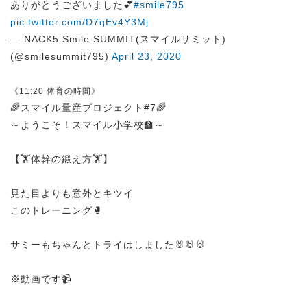
ありがとうございました💕
#smile795
pic.twitter.com/D7qEv4Y3Mj
— NACK5 Smile SUMMIT(スマイルサミット)
(@smilesummit795)
April 23, 2020
《11:20 体育の時間》
🌈スマイル量産プロジェクト#7🌈
～ようこそ！スマイル小学校🏫～
【🏋️体幹の鍛え方🏋️】
見た目よりも意外とキツイ
このトレーニング🥊
サミーもちゃんとトライはしました🐰🐰🐰
※動画です📹