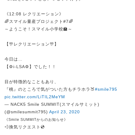
《12:08 レクリエーション》
🌈スマイル量産プロジェクト#7🌈
～ようこそ！スマイル小学校🏫～
【🎊レクリエーション🎊】
今日は…
【⚙️i-LSA⚙️】でした！！
目が特徴的なこともあり、
『桃』のところで気がついた方もチラホラ🍑
#smile795
pic.twitter.com/LiTIL2MeYM
— NACK5 Smile SUMMIT(スマイルサミット)
(@smilesummit795)
April 23, 2020
《Smile SUMMITからのお知らせ》
💨換気リクエスト💿