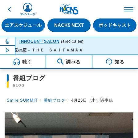
戻る
FM NACK5 79.5MHz（
マイページ
エアスケジュール
NACK5 NEXT
ポッドキャスト
NOW ON AIR
INNOCENT SALON
(8:00-12:00)
玉の恋 - ＴＨＥ ＳＡＩＴＡＭＡＸ
NOW PLAYING
10:35
聴く
調べる
知る
番組ブログ
BLOG
Smile SUMMIT
〉
番組ブログ
〉
4月23日（木）議事録