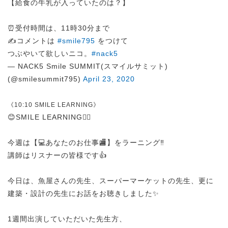
【給食の牛乳が入っていたのは？】
⏰受付時間は、11時30分まで
✍️コメントは
#smile795
をつけて
つぶやいて欲しいニコ。
#nack5
— NACK5 Smile SUMMIT(スマイルサミット)
(@smilesummit795)
April 23, 2020
《10:10 SMILE LEARNING》
😊SMILE LEARNING✍🏻
今週は【💻あなたのお仕事🏬】をラーニング‼
講師はリスナーの皆様です👍
今日は、魚屋さんの先生、スーパーマーケットの先生、更に
建築・設計の先生にお話をお聴きしました✨
1週間出演していただいた先生方、