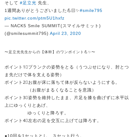
そして
#足立光
先生、
1週間ありがとうございました💪🏻✨
#smile795
pic.twitter.com/ptm5U1hxfz
— NACK5 Smile SUMMIT(スマイルサミット)
(@smilesummit795)
April 23, 2020
〜足立光先生からの【体幹】のワンポイント💪✨〜
ポイント1⃣プランクの姿勢をとる（うつぶせになり、肘とつ
ま先だけで体を支える姿勢）
ポイント2⃣お腹が床に落ちて体が反らないようにする。
（お腹がまるくなることを意識）
ポイント3⃣姿勢を維持したまま、片足を膝を曲げずに水平以
上にゆっくりとあげ、
ゆっくりと降ろす。
ポイント4⃣左右の足を交互に上げては降ろす。
●10回を1セットとし、３セット行う。