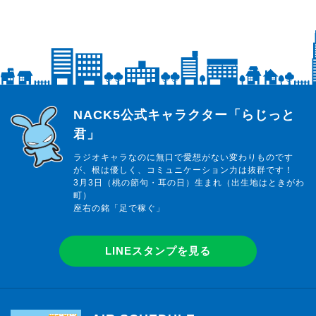
らじっと君
NACK5公式キャラクター「らじっと
君」
ラジオキャラなのに無口で愛想がない変わりものです
が、根は優しく、コミュニケーション力は抜群です！
3月3日（桃の節句・耳の日）生まれ（出生地はときがわ
町）
座右の銘「足で稼ぐ」
LINEスタンプを見る