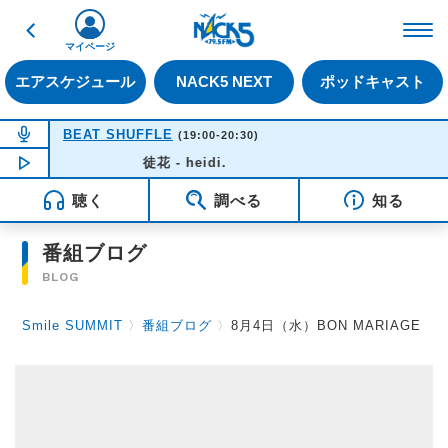
戻る
FM NACK5 79.5MHz（
マイページ
エアスケジュール
NACK5 NEXT
ポッドキャスト
NOW ON AIR
BEAT SHUFFLE
(19:00-20:30)
NOW PLAYING
徒花 - heidi.
19:37
聴く
調べる
知る
番組ブログ
BLOG
Smile SUMMIT
〉
番組ブログ
〉
8月4日（水）BON MARIAGE