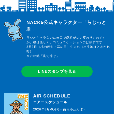
らじっと君
NACK5公式キャラクター「らじっと
君」
ラジオキャラなのに無口で愛想がない変わりものです
が、根は優しく、コミュニケーション力は抜群です！
3月3日（桃の節句・耳の日）生まれ（出生地はときがわ
町）
座右の銘「足で稼ぐ」
LINEスタンプを見る
AIR SCHEDULE
エアースケジュール
2026年8月-9月号＜白根ゆたんぽ＞