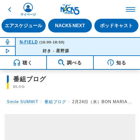
戻る
FM NACK5 79.5MHz（
マイページ
エアスケジュール
NACK5 NEXT
ポッドキャスト
NOW ON AIR
N-FIELD
(16:00-18:50)
NOW PLAYING
好き - 星野源
15:48
聴く
調べる
知る
番組ブログ
BLOG
Smile SUMMIT
〉
番組ブログ
〉
2月24日（水）BON MARIAGE