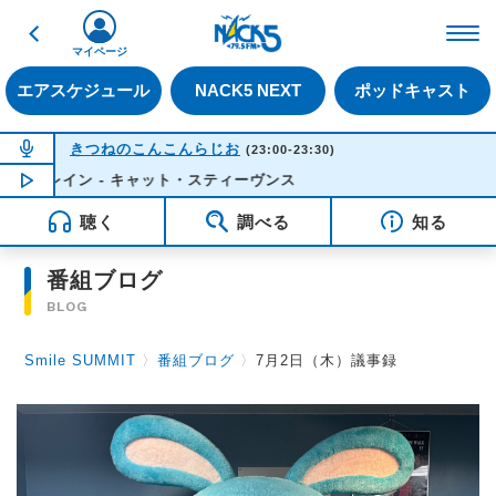
戻る
FM NACK5 79.5MHz（
マイページ
エアスケジュール
NACK5 NEXT
ポッドキャスト
NOW ON AIR
きつねのこんこんらじお
(23:00-23:30)
レイン - キャット・スティーヴンス
NOW PLAYING
22:50
聴く
調べる
知る
番組ブログ
BLOG
Smile SUMMIT
〉
番組ブログ
〉
7月2日（木）議事録