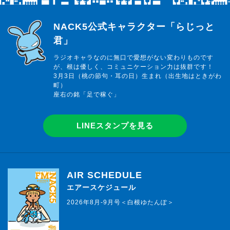
らじっと君
NACK5公式キャラクター「らじっと
君」
ラジオキャラなのに無口で愛想がない変わりものです
が、根は優しく、コミュニケーション力は抜群です！
3月3日（桃の節句・耳の日）生まれ（出生地はときがわ
町）
座右の銘「足で稼ぐ」
LINEスタンプを見る
AIR SCHEDULE
エアースケジュール
2026年8月-9月号＜白根ゆたんぽ＞