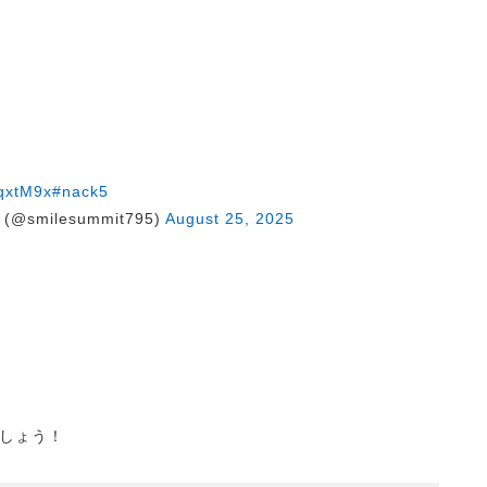
eqxtM9x
#nack5
@smilesummit795)
August 25, 2025
しょう！