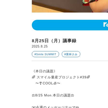
8月25日（月）議事録
2025.8.25
#Smile SUMMIT
#栗林さみ
《本日の議題》
🌈 スマイル量産プロジェクト#39🌈
〜🎐COOL🧊〜
⚖️8/25 Mon.本日の議題⚖️
✉️今週のメッセージテーマ✏️