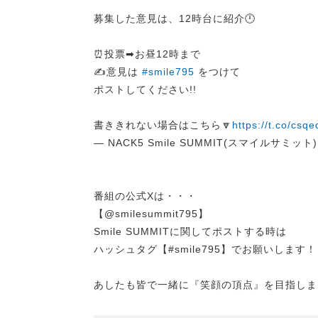
募集した意見は、12時台に紹介🕛
⏰投票➡︎お昼12時まで
✍️意見は
#smile795
をつけて
ポストしてください!!
書ききれない場合はこちら🔽
https://t.co/csq
— NACK5 Smile SUMMIT(スマイルサミット) (
番組の公式Xは・・・
【@smilesummit795】
Smile SUMMITに関してポストする時は
ハッシュタグ【#smile795】でお願いします！
あしたも皆で一緒に『笑顔の頂点』を目指しま