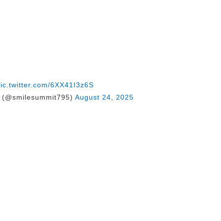
ic.twitter.com/6XX41I3z6S
@smilesummit795)
August 24, 2025