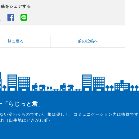
投稿をシェアする
Twitter
Facebook
LINEでシェアするボタン
一覧に戻る
前の投稿へ
ター「らじっと君」
ない変わりものですが、根は優しく、コミュニケーション力は抜群です
まれ（出生地はときがわ町）