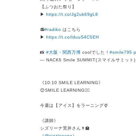
【ふつおた祭り】
▶︎
https://t.co/Jg2uk69gL8
📻
#radiko
はこちら
▶
https://t.co/lduuS4C5EH
📸
#大阪・関西万博
coolでした！
#smile795
p
— NACK5 Smile SUMMIT(スマイルサミット) (
《10:10 SMILE LEARNING》
😊SMILE LEARNING✍🏻
今週は【アイス】をラーニング🍨
《講師》
シズリーナ荒井さん👨‍🏫
（
@sizzleeena
）