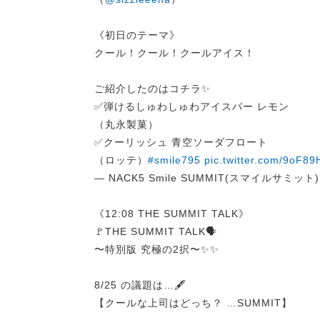
《初日のテーマ》
クール！クール！クールアイス！
ご紹介したのはコチラ✨
✅弾けるしゅわしゅわアイスバー レモン
（丸永製菓）
✅クーリッシュ 青空ソーダフロート
（ロッテ）
#smile795
pic.twitter.com/9oF8
— NACK5 Smile SUMMIT(スマイルサミット) (
《12:08 THE SUMMIT TALK》
🚩THE SUMMIT TALK🗣️
〜特別版 究極の2択〜✨✨
8/25 の議題は…🖋️
【クールな上司はどっち？ …SUMMIT】