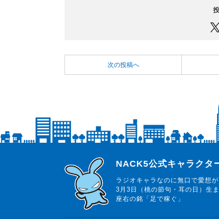
次の投稿へ
らじっと君
NACK5公式キャラク
ラジオキャラなのに無口で愛想が
3月3日（桃の節句・耳の日）生
座右の銘「足で稼ぐ」