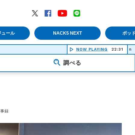
エムナックファイブ）
Twitter
Facebook
YouTube
LINE
ジュール
NACK5 NEXT
ポッ
Ｄａｎｃｉｎｇ ｉｎ Ｈｅａｖｅｎ 
NOW PLAYING
22:31
調べる
議事録