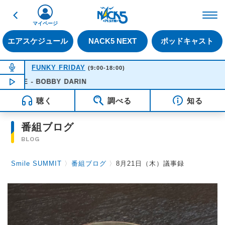
戻る
FM NACK5 79.5MHz（
マイページ
エアスケジュール
NACK5 NEXT
ポッドキャスト
NOW ON AIR
FUNKY FRIDAY
(9:00-18:00)
FE - BOBBY DARIN
NOW PLAYING
16:51
聴く
調べる
知る
番組ブログ
BLOG
Smile SUMMIT
〉
番組ブログ
〉
8月21日（木）議事録