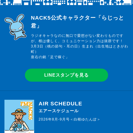
らじっと君
NACK5公式キャラクター「らじっと
君」
ラジオキャラなのに無口で愛想がない変わりものです
が、根は優しく、コミュニケーション力は抜群です！
3月3日（桃の節句・耳の日）生まれ（出生地はときがわ
町）
座右の銘「足で稼ぐ」
LINEスタンプを見る
AIR SCHEDULE
エアースケジュール
2026年8月-9月号＜白根ゆたんぽ＞