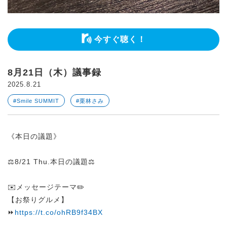
今すぐ聴く！
8月21日（木）議事録
2025.8.21
#Smile SUMMIT
#栗林さみ
《本日の議題》
⚖️8/21 Thu.本日の議題⚖️
✉️メッセージテーマ✏️
【お祭りグルメ】
⏩
https://t.co/ohRB9f34BX