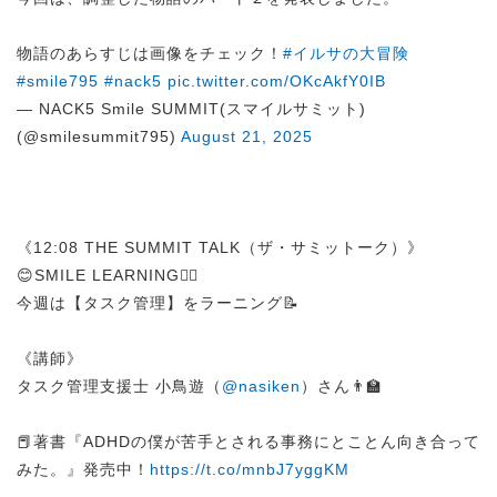
物語のあらすじは画像をチェック！
#イルサの大冒険
#smile795
#nack5
pic.twitter.com/OKcAkfY0IB
— NACK5 Smile SUMMIT(スマイルサミット)
(@smilesummit795)
August 21, 2025
《12:08 THE SUMMIT TALK（ザ・サミットーク）》
😊SMILE LEARNING✍🏻
今週は【タスク管理】をラーニング📝
《講師》
タスク管理支援士 小鳥遊（
@nasiken
）さん👨‍🏫
📕著書『ADHDの僕が苦手とされる事務にとことん向き合って
みた。』発売中！
https://t.co/mnbJ7yggKM