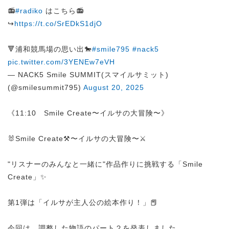
📻
#radiko
はこちら📻
↪︎
https://t.co/SrEDkS1djO
🔻浦和競馬場の思い出🐎
#smile795
#nack5
pic.twitter.com/3YENEw7eVH
— NACK5 Smile SUMMIT(スマイルサミット)
(@smilesummit795)
August 20, 2025
《11:10 Smile Create〜イルサの大冒険〜》
🐰Smile Create⚒️〜イルサの大冒険〜⚔️
"リスナーのみんなと一緒に"作品作りに挑戦する「Smile
Create」✨
第1弾は「イルサが主人公の絵本作り！」📕
今回は、調整した物語のパート２を発表しました。