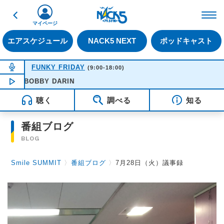
戻る
FM NACK5 79.5MHz（
マイページ
エアスケジュール
NACK5 NEXT
ポッドキャスト
NOW ON AIR
FUNKY FRIDAY
(9:00-18:00)
- BOBBY DARIN
NOW PLAYING
16:51
聴く
調べる
知る
番組ブログ
BLOG
Smile SUMMIT
〉
番組ブログ
〉
7月28日（火）議事録