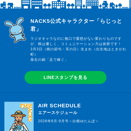
らじっと君
NACK5公式キャラクター「らじっと
君」
ラジオキャラなのに無口で愛想がない変わりものです
が、根は優しく、コミュニケーション力は抜群です！
3月3日（桃の節句・耳の日）生まれ（出生地はときがわ
町）
座右の銘「足で稼ぐ」
LINEスタンプを見る
AIR SCHEDULE
エアースケジュール
2026年8月-9月号＜白根ゆたんぽ＞