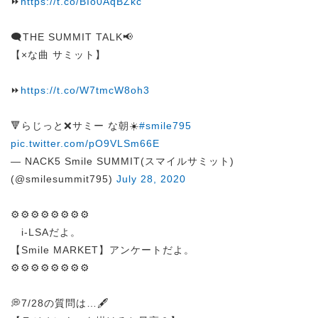
⏩
https://t.co/BIo0AqBZkc
🗨️THE SUMMIT TALK📢
【×な曲 サミット】
⏩
https://t.co/W7tmcW8oh3
🔻らじっと❌サミー な朝☀️
#smile795
pic.twitter.com/pO9VLSm66E
— NACK5 Smile SUMMIT(スマイルサミット)
(@smilesummit795)
July 28, 2020
⚙️⚙️⚙️⚙️⚙️⚙️⚙️⚙️
i-LSAだよ。
【Smile MARKET】アンケートだよ。
⚙️⚙️⚙️⚙️⚙️⚙️⚙️⚙️
💭7/28の質問は…🖋️