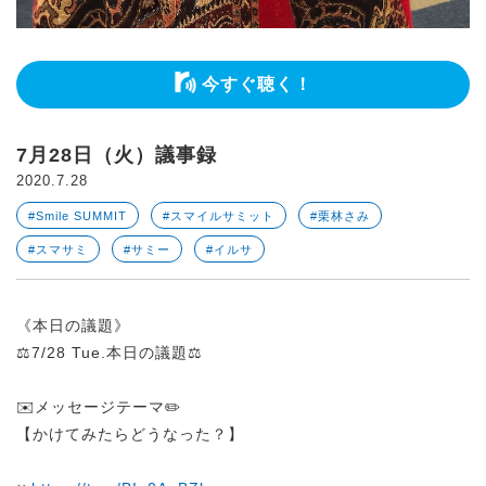
今すぐ聴く！
7月28日（火）議事録
2020.7.28
#Smile SUMMIT
#スマイルサミット
#栗林さみ
#スマサミ
#サミー
#イルサ
《本日の議題》
⚖️7/28 Tue.本日の議題⚖️
✉️メッセージテーマ✏️
【かけてみたらどうなった？】