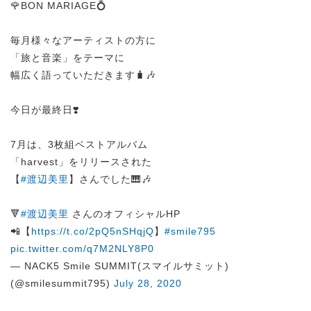
🌹BON MARIAGE💍
毎月様々なアーティストの方に
「旅と音楽」をテーマに
幅広く語っていただきます🧳🎶
今日が最終日❣️
7月は、3枚組ベストアルバム
「harvest」をリリースされた
【
#渡辺美里
】さんでした🎹🎶
🔻
#渡辺美里
さんのオフィシャルHP
📲【
https://t.co/2pQ5nSHqjQ
】
#smile795
pic.twitter.com/q7M2NLY8P0
— NACK5 Smile SUMMIT(スマイルサミット)
(@smilesummit795)
July 28, 2020