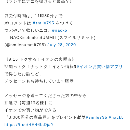
【ラジオにナニを掛けると最高？】
⏰受付時間は、11時30分まで
✍️コメントは
#smile795
をつけて
つぶやいて欲しいニコ。
#nack5
— NACK5 Smile SUMMIT(スマイルサミット)
(@smilesummit795)
July 28, 2020
《9:15 トクする！イオンの火曜市》
💡知っトク！ナットク！イオン情報❣️
#イオンお買い物アプリ
で得したお話など、
メッセージもお待ちしています💌💬
メッセージを送ってくださった方の中から
抽選で【毎週1⃣名様】に
イオンでお買い物ができる
『3,000円分の商品券』をプレゼント🎁🎊
#smile795
#nack5
https://t.co/RR46IsDjaY