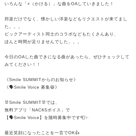
いろんな「×（かける）」な曲をOAしていきました！
邦楽だけでなく、懐かしい洋楽などもリクエストが来てまし
た。。。
ビックアーティスト同士のコラボなどもたくさんあり、
ほんと時間が足りませんでした。。。
今日のOAした曲できになる曲があったら、ぜひチェックして
みてください！！
《Smile SUMMITからのお知らせ》
《🗣️Smile Voice 募集😆》
🐰Smile SUMMIT🐰では、
無料アプリ「NACK5ボイス」で
【🗣️Smile Voice】を随時募集中です📮✨
最近笑顔になったことを一言でOK👍