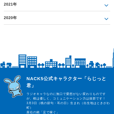
2021年
2020年
らじっと君
NACK5公式キャラクター「らじっと
君」
ラジオキャラなのに無口で愛想がない変わりものです
が、根は優しく、コミュニケーション力は抜群です！
3月3日（桃の節句・耳の日）生まれ（出生地はときがわ
町）
座右の銘「足で稼ぐ」