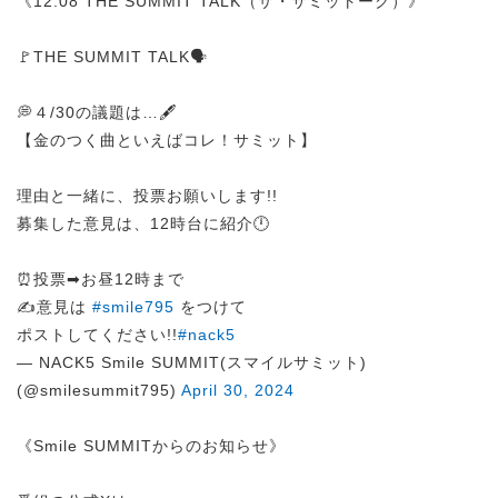
《12:08 THE SUMMIT TALK（ザ・サミットーク）》
🚩THE SUMMIT TALK🗣️
💭４/30の議題は…🖋️
【金のつく曲といえばコレ！サミット】
理由と一緒に、投票お願いします!!
募集した意見は、12時台に紹介🕛
⏰投票➡︎お昼12時まで
✍️意見は
#smile795
をつけて
ポストしてください!!
#nack5
— NACK5 Smile SUMMIT(スマイルサミット)
(@smilesummit795)
April 30, 2024
《Smile SUMMITからのお知らせ》