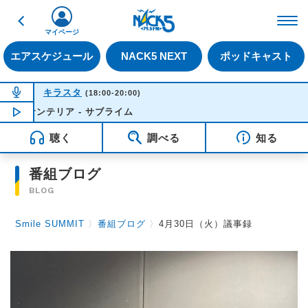
戻る
FM NACK5 79.5MHz（
マイページ
エアスケジュール
NACK5 NEXT
ポッドキャスト
NOW ON AIR
キラスタ
(18:00-20:00)
サンテリア - サブライム
NOW PLAYING
17:43
聴く
調べる
知る
番組ブログ
BLOG
Smile SUMMIT
〉
番組ブログ
〉
4月30日（火）議事録