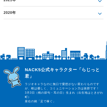
2020年
らじっと君
NACK5公式キャラクター「らじっと
君」
ラジオキャラなのに無口で愛想がない変わりものです
が、根は優しく、コミュニケーション力は抜群です！
3月3日（桃の節句・耳の日）生まれ（出生地はときがわ
町）
座右の銘「足で稼ぐ」