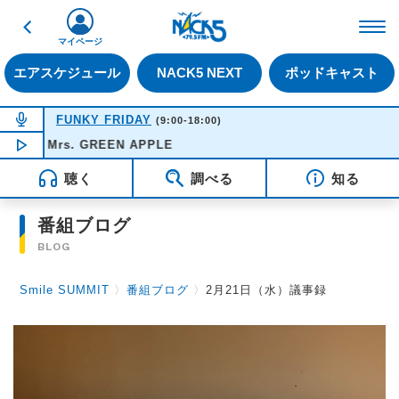
戻る
FM NACK5 79.5MHz（
マイページ
エアスケジュール
NACK5 NEXT
ポッドキャスト
NOW ON AIR
FUNKY FRIDAY
(9:00-18:00)
- Mrs. GREEN APPLE
NOW PLAYING
10:08
聴く
調べる
知る
番組ブログ
BLOG
Smile SUMMIT
〉
番組ブログ
〉
2月21日（水）議事録