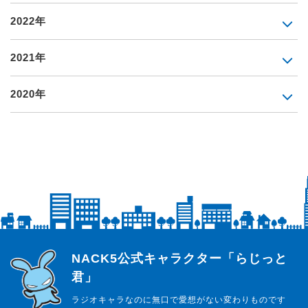
2022年
2021年
2020年
らじっと君
NACK5公式キャラクター「らじっと
君」
ラジオキャラなのに無口で愛想がない変わりものです