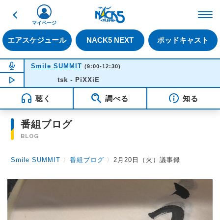
戻る
FM NACK5 79.5MHz（
マイページ
エアスケジュール
NACK5 NEXT
ポッドキャスト
NOW ON AIR
Smile SUMMIT
(9:00-12:30)
NOW PLAYING
tsk - PiXXiE
10:03
聴く
調べる
知る
番組ブログ
BLOG
Smile SUMMIT
〉
番組ブログ
〉
2月20日（火）議事録