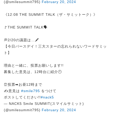
(@smilesummit795)
February 20, 2024
《12:08 THE SUMMIT TALK（ザ・サミットーク）》
🚩THE SUMMIT TALK🗣️
💭2/20の議題は…🖋️
【今日バースデイ！三大スターの忘れられないワードサミッ
ト】
理由と一緒に、投票お願いします!!
募集した意見は、12時台に紹介🕛
⏰投票➡︎お昼12時まで
✍️意見は
#smile795
をつけて
ポストしてください!!
#nack5
— NACK5 Smile SUMMIT(スマイルサミット)
(@smilesummit795)
February 20, 2024