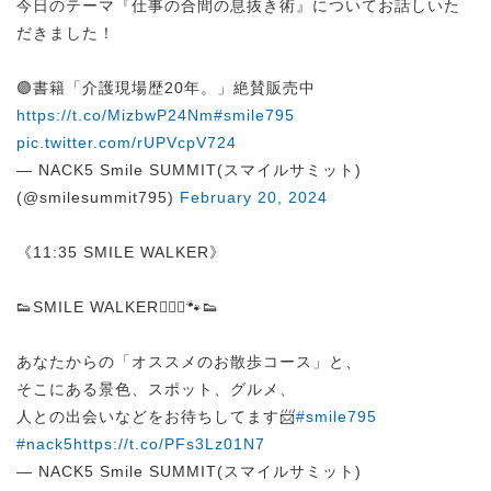
今日のテーマ『仕事の合間の息抜き術』についてお話しいた
だきました！
🟣書籍「介護現場歴20年。」絶賛販売中
https://t.co/MizbwP24Nm
#smile795
pic.twitter.com/rUPVcpV724
— NACK5 Smile SUMMIT(スマイルサミット)
(@smilesummit795)
February 20, 2024
《11:35 SMILE WALKER》
👟SMILE WALKER🚶🏻‍♀️🐾👟
あなたからの「オススメのお散歩コース」と、
そこにある景色、スポット、グルメ、
人との出会いなどをお待ちしてます📨
#smile795
#nack5
https://t.co/PFs3Lz01N7
— NACK5 Smile SUMMIT(スマイルサミット)