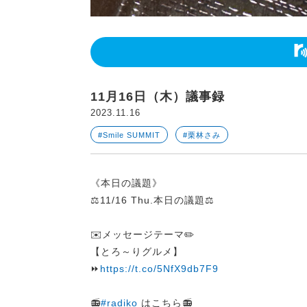
11月16日（木）議事録
2023.11.16
#Smile SUMMIT
#栗林さみ
《本日の議題》
⚖️11/16 Thu.本日の議題⚖️
✉️メッセージテーマ✏️
【とろ～りグルメ】
⏩
https://t.co/5NfX9db7F9
📻
#radiko
はこちら📻