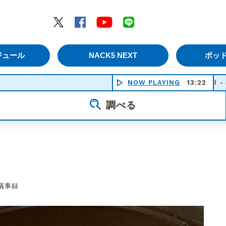
エムナックファイブ）
Twitter
Facebook
YouTube
LINE
ジュール
NACK5 NEXT
ポッ
未来予想図Ⅱ - DREAMS COME
NOW PLAYING
13:22
調べる
）議事録