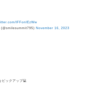
witter.com/lFFonIEzWw
@smilesummit795)
November 16, 2023
ピックアップ💻