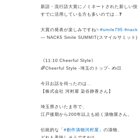
新語・流行語大賞にノミネートされた新しい技
すでに活用している方も多いのでは…❓
大賞の発表が楽しみですね✨
#smile795
#nack
— NACK5 Smile SUMMIT(スマイルサミット) (
《11:10 Cheerful Style》
🌈Cheerful Style -埼玉のトップ- ✍️🏻
今日お話を伺ったのは…
【株式会社 河村屋 染谷静香さん】
埼玉県さいたま市で、
江戸後期から200年以上も続く漬物屋さん。
伝統的な「
#創作漬物河村屋
」の漬物、
どれも美味しそうですね!!