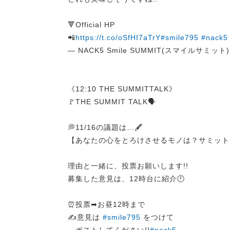
🔻Official HP
📲
https://t.co/oSfHI7aTrY
#smile795
#nack5
— NACK5 Smile SUMMIT(スマイルサミット) (
《12:10 THE SUMMITTALK》
🚩THE SUMMIT TALK🗣️
💭11/16の議題は…🖋️
【あなたの心をとろけさせるモノは？サミット
理由と一緒に、投票お願いします!!
募集した意見は、12時台に紹介🕛
⏰投票➡︎お昼12時まで
✍️意見は
#smile795
をつけて