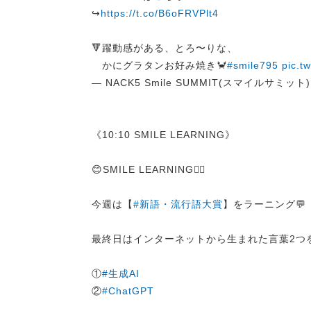
↪︎
https://t.co/B6oFRVPlt4
🔻躍動感がある、とろ〜りな、
かにグラタンお好み焼き🦀
#smile795
pic.t
— NACK5 Smile SUMMIT(スマイルサミット) (
《10:10 SMILE LEARNING》
😊SMILE LEARNING✍🏻
今週は【
#新語・流行語大賞
】をラーニング💬
最終日はインターネットから生まれた言葉2つを
①
#生成AI
②
#ChatGPT