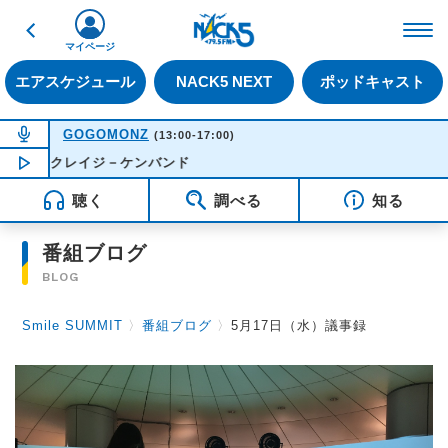
戻る
FM NACK5 79.5MHz（
マイページ
エアスケジュール
NACK5 NEXT
ポッドキャスト
NOW ON AIR
GOGOMONZ
(13:00-17:00)
- クレイジ－ケンバンド
NOW PLAYING
15:17
聴く
調べる
知る
番組ブログ
BLOG
Smile SUMMIT
〉
番組ブログ
〉
5月17日（水）議事録