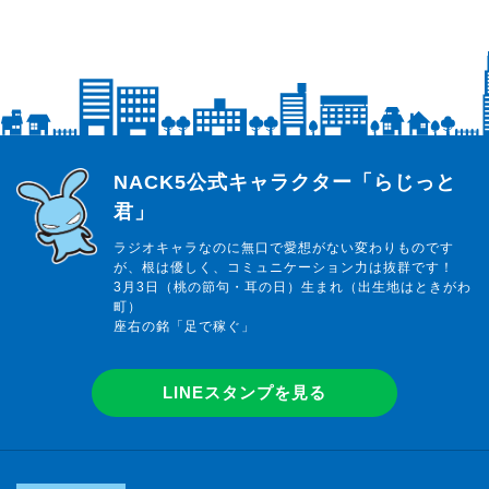
らじっと君
NACK5公式キャラクター「らじっと
君」
ラジオキャラなのに無口で愛想がない変わりものです
が、根は優しく、コミュニケーション力は抜群です！
3月3日（桃の節句・耳の日）生まれ（出生地はときがわ
町）
座右の銘「足で稼ぐ」
LINEスタンプを見る