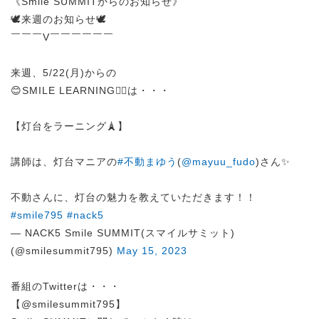
《Smile SUMMITからのお知らせ》
🕊️来週のお知らせ🕊️
￣￣￣V￣￣￣￣￣￣
来週、5/22(月)からの
😊SMILE LEARNING✍🏻は・・・
【灯台をラーニング🗼】
講師は、灯台マニアの
#不動まゆう
(
@mayuu_fudo
)さん✨
不動さんに、灯台の魅力を教えていただきます！！
#smile795
#nack5
— NACK5 Smile SUMMIT(スマイルサミット)
(@smilesummit795)
May 15, 2023
番組のTwitterは・・・
【@smilesummit795】