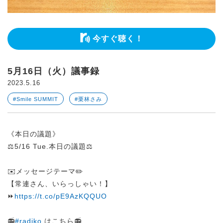
今すぐ聴く！
5月16日（火）議事録
2023.5.16
#Smile SUMMIT
#栗林さみ
《本日の議題》
⚖️5/16 Tue.本日の議題⚖️
✉️メッセージテーマ✏️
【常連さん、いらっしゃい！】
⏩
https://t.co/pE9AzKQQUO
📻
#radiko
はこちら📻