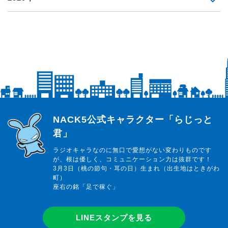
らじっと君
NACK5公式キャラクター「らじっと
君」
ラジオキャラなのに無口で愛想がない変わりものです
が、根は優しく、コミュニケーション力は抜群です！
3月3日（桃の節句・耳の日）生まれ（出生地はときがわ
町）
座右の銘「足で稼ぐ」
LINEスタンプを見る