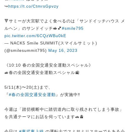
↪︎
https://t.co/CtmrsGpvzy
🔻サミーが大宮駅でよく食べるのは「サンドイッチハウス メ
ルヘン」のサンドイッチ🥪💕
#smile795
pic.twitter.com/6CQzWBu0kE
— NACK5 Smile SUMMIT(スマイルサミット)
(@smilesummit795)
May 16, 2023
《10:10 春の全国交通安全運動スペシャル》
🚙春の全国交通安全運動スペシャル🚉
5/11(木)〜20(土)まで、
『
#春の全国交通安全運動
』が実施中‼
今週は「踏切横断中に踏切道内に取り残されてしまう事故」
を共通テーマにお話を伺っています🚗🚊
今日は
#東武東上線
の運転士でスミサミリスナーでもある小