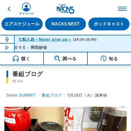
戻る
FM NACK5 79.5MHz（
マイページ
エアスケジュール
NACK5 NEXT
ポッドキャスト
NOW ON AIR
七転八起～Never give up～
(24:30-25:00)
ＬＯＶＥ - 岡田紗佳
NOW PLAYING
00:43
聴く
調べる
知る
番組ブログ
BLOG
Smile SUMMIT
〉
番組ブログ
〉
5月16日（火）議事録