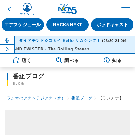
戻る
FM NACK5 79.5MHz（
マイページ
エアスケジュール
NACK5 NEXT
ポッドキャスト
NOW ON AIR
ダイアモンド☆ユカイ Hello サムシング！
(23:30-24:00)
 AND TWISTED - The Rolling Stones
NOW PLAYING
23:32
聴く
調べる
知る
番組ブログ
BLOG
ラジオのアナ〜ラジアナ（水）
〉
番組ブログ
〉
【ラジアナ】実家に帰らせていただきました！【水曜日】