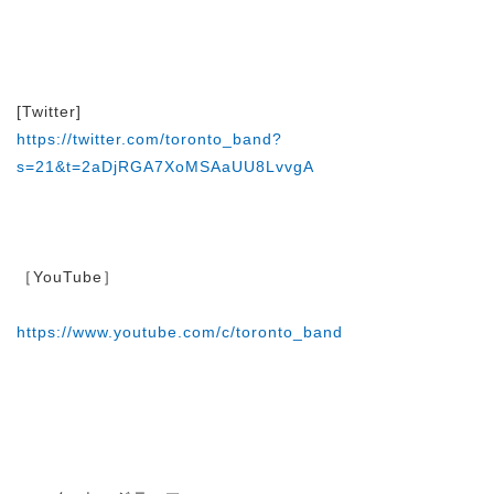
[Twitter]
https://twitter.com/toronto_band?
s=21&t=2aDjRGA7XoMSAaUU8LvvgA
［YouTube］
https://www.youtube.com/c/toronto_band