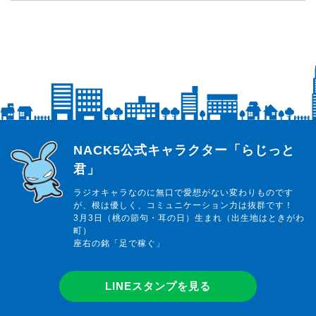
らじっと君
NACK5公式キャラクター「らじっと
君」
ラジオキャラなのに無口で愛想がない変わりものです
が、根は優しく、コミュニケーション力は抜群です！
3月3日（桃の節句・耳の日）生まれ（出生地はときがわ
町）
座右の銘「足で稼ぐ」
LINEスタンプを見る