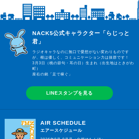
らじっと君
NACK5公式キャラクター「らじっと
君」
ラジオキャラなのに無口で愛想がない変わりものです
が、根は優しく、コミュニケーション力は抜群です！
3月3日（桃の節句・耳の日）生まれ（出生地はときがわ
町）
座右の銘「足で稼ぐ」
LINEスタンプを見る
AIR SCHEDULE
エアースケジュール