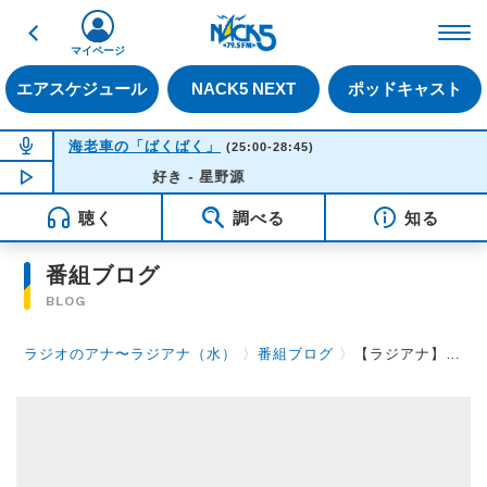
戻る
FM NACK5 79.5MHz（
マイページ
エアスケジュール
NACK5 NEXT
ポッドキャスト
NOW ON AIR
海老車の「ばくばく」
(25:00-28:45)
NOW PLAYING
好き - 星野源
03:35
聴く
調べる
知る
番組ブログ
BLOG
ラジオのアナ〜ラジアナ（水）
〉
番組ブログ
〉
【ラジアナ】一番搾り【水曜日】