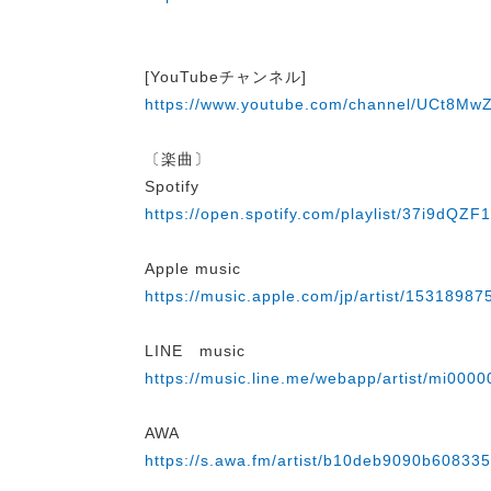
[YouTubeチャンネル]
https://www.youtube.com/channel/UCt8
〔楽曲〕
Spotify
https://open.spotify.com/playlist/37i9d
Apple music
https://music.apple.com/jp/artist/15318987
LINE music
https://music.line.me/webapp/artist/mi00
AWA
https://s.awa.fm/artist/b10deb9090b608