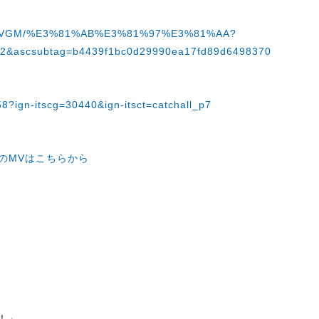
08J464VGM/%E3%81%AB%E3%81%97%E3%81%AA?
as2&ascsubtag=b4439f1bc0d29990ea17fd89d6498370
58?ign-itscg=30440&ign-itsct=catchall_p7
｣のMVはこちらから
！」