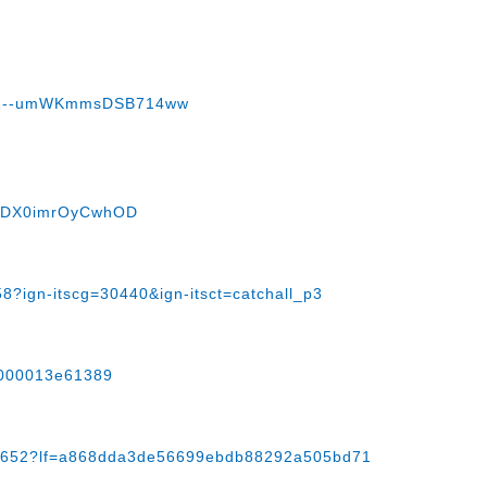
MwZ--umWKmmsDSB714ww
QZF1DX0imrOyCwhOD
58?ign-itscg=30440&ign-itsct=catchall_p3
00000013e61389
335652?lf=a868dda3de56699ebdb88292a505bd71