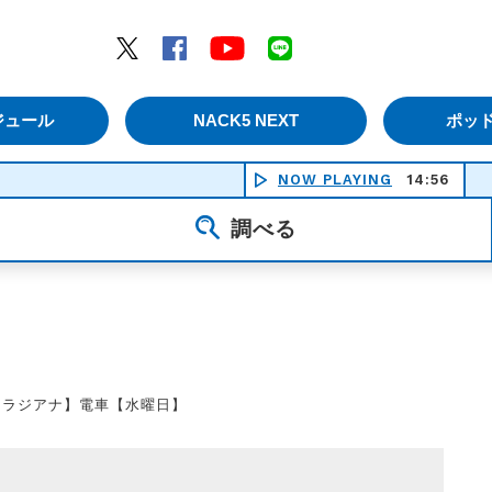
エムナックファイブ）
Twitter
Facebook
YouTube
LINE
ジュール
NACK5 NEXT
ポッ
NOW PLAYING
14:56
Ｋ
調べる
【ラジアナ】電車【水曜日】