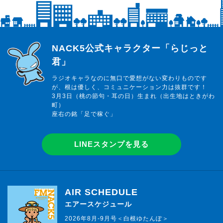
らじっと君
NACK5公式キャラクター「らじっと
君」
ラジオキャラなのに無口で愛想がない変わりものです
が、根は優しく、コミュニケーション力は抜群です！
3月3日（桃の節句・耳の日）生まれ（出生地はときがわ
町）
座右の銘「足で稼ぐ」
LINEスタンプを見る
AIR SCHEDULE
エアースケジュール
2026年8月-9月号＜白根ゆたんぽ＞