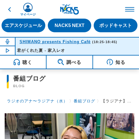
戻る
FM NACK5 79.5MHz（
マイページ
エアスケジュール
NACK5 NEXT
ポッドキャスト
NOW ON AIR
SHIMANO presents Fishing Cafē
(18:25-18:45)
君がくれた夏 - 家入レオ
NOW PLAYING
18:38
聴く
調べる
知る
番組ブログ
BLOG
ラジオのアナ〜ラジアナ（水）
〉
番組ブログ
〉
【ラジアナ】こなちゃんクッキング👩‍🍳【水曜日】