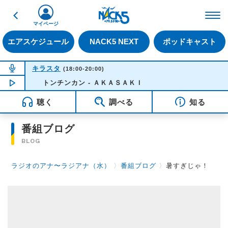
戻る
FM NACK5 79.5MHz（
マイページ
エアスケジュール
NACK5 NEXT
ポッドキャスト
NOW ON AIR
キラスタ
(18:00-20:00)
NOW PLAYING
トンチンカン - ＡＫＡＳＡＫＩ
18:50
聴く
調べる
知る
番組ブログ
BLOG
ラジオのアナ〜ラジアナ（水）
〉
番組ブログ
〉
暑すぎじゃ！