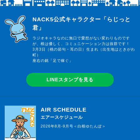
らじっと君
NACK5公式キャラクター「らじっと
君」
ラジオキャラなのに無口で愛想がない変わりものです
が、根は優しく、コミュニケーション力は抜群です！
3月3日（桃の節句・耳の日）生まれ（出生地はときがわ
町）
座右の銘「足で稼ぐ」
LINEスタンプを見る
AIR SCHEDULE
エアースケジュール
2026年8月-9月号＜白根ゆたんぽ＞