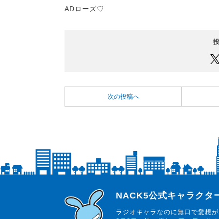
ADローズ♡
次の投稿へ
らじっと君
NACK5公式キャラク
ラジオキャラなのに無口で愛想が