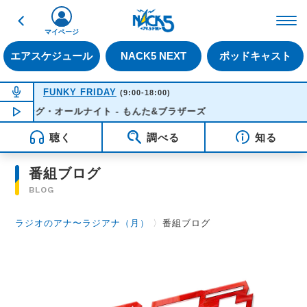
戻る
FM NACK5 79.5MHz（
マイページ
エアスケジュール
NACK5 NEXT
ポッドキャスト
NOW ON AIR
FUNKY FRIDAY
(9:00-18:00)
ンシング・オールナイト - もんた&ブラザーズ
NOW PLAYING
11:13
聴く
調べる
知る
番組ブログ
BLOG
ラジオのアナ〜ラジアナ（月）
〉
番組ブログ