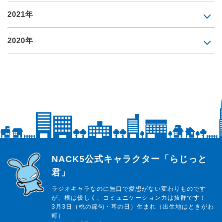
2021年
2020年
らじっと君
NACK5公式キャラクター「らじっと
君」
ラジオキャラなのに無口で愛想がない変わりものです
が、根は優しく、コミュニケーション力は抜群です！
3月3日（桃の節句・耳の日）生まれ（出生地はときがわ
町）