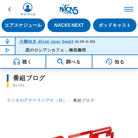
戻る
FM NACK5 79.5MHz（
マイページ
エアスケジュール
NACK5 NEXT
ポッドキャスト
NOW ON AIR
小柳ゆき drive your heart
(6:00-6:30)
NOW PLAYING
恋のロシアンカフェ - 梅垣義明
05:42
聴く
調べる
知る
番組ブログ
BLOG
ラジオのアナ〜ラジアナ（月）
〉
番組ブログ