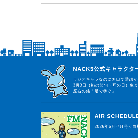
らじっと君
NACK5公式キャラク
ラジオキャラなのに無口で愛想が
3月3日（桃の節句・耳の日）生
座右の銘「足で稼ぐ」
AIR SCHEDUL
2026年6月-7月号＜