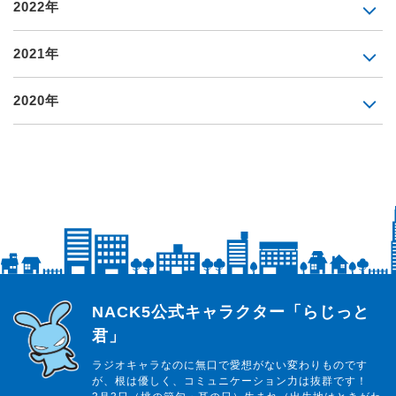
2022年
2021年
2020年
らじっと君
NACK5公式キャラクター「らじっと
君」
ラジオキャラなのに無口で愛想がない変わりものです
が、根は優しく、コミュニケーション力は抜群です！