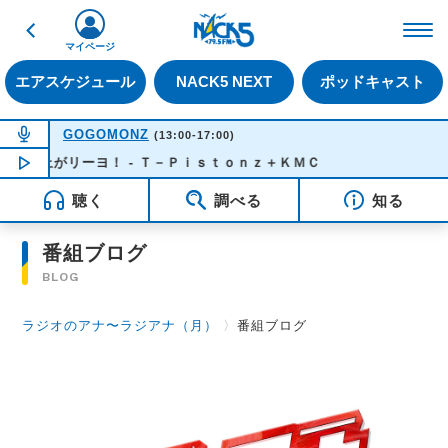
戻る
FM NACK5 79.5MHz（
マイページ
エアスケジュール
NACK5 NEXT
ポッドキャスト
NOW ON AIR
GOGOMONZ
(13:00-17:00)
立ち上がリーヨ！ - Ｔ－Ｐｉｓｔｏｎｚ＋ＫＭＣ
NOW PLAYING
13:26
聴く
調べる
知る
番組ブログ
BLOG
ラジオのアナ〜ラジアナ（月）
〉
番組ブログ