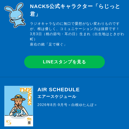
らじっと君
NACK5公式キャラクター「らじっと
君」
ラジオキャラなのに無口で愛想がない変わりものです
が、根は優しく、コミュニケーション力は抜群です！
3月3日（桃の節句・耳の日）生まれ（出生地はときがわ
町）
座右の銘「足で稼ぐ」
LINEスタンプを見る
AIR SCHEDULE
エアースケジュール
2026年8月-9月号＜白根ゆたんぽ＞