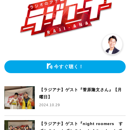
今すぐ聴く！
【ラジアナ】ゲスト『菅原隆文さん』【月
曜日】
2024.10.29
【ラジアナ】ゲスト『night roomers す