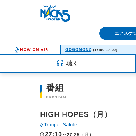
FM NACK5 79.5MHz（エフ
エアスケ
NOW ON AIR
GOGOMONZ
(13:00-17:00)
聴く
番組
PROGRAM
HIGH HOPES（月）
Trooper Salute
27:10
～27:25（月）