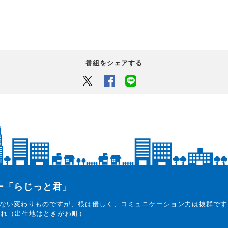
番組をシェアする
Twitter
Facebook
LINEでシェアするボタン
ター「らじっと君」
ない変わりものですが、根は優しく、コミュニケーション力は抜群です
まれ（出生地はときがわ町）