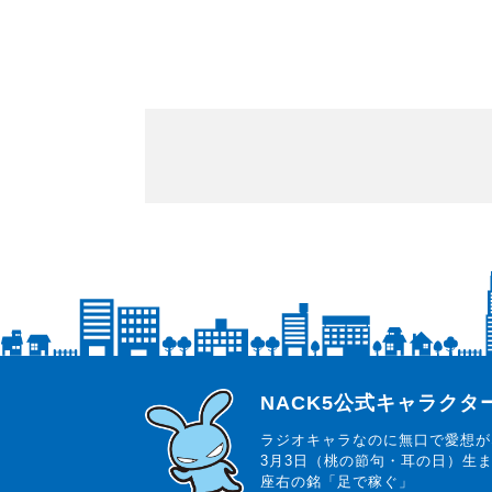
らじっと君
NACK5公式キャラク
ラジオキャラなのに無口で愛想が
3月3日（桃の節句・耳の日）生
座右の銘「足で稼ぐ」