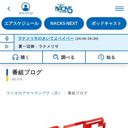
戻る
FM NACK5 79.5MHz（
マイページ
エアスケジュール
NACK5 NEXT
ポッドキャスト
NOW ON AIR
ラナメリサのきいてよベイベー
(24:00-24:30)
夏一辺倒 - ラナメリサ
NOW PLAYING
00:03
聴く
調べる
知る
番組ブログ
BLOG
ラジオのアナ〜ラジアナ（月）
〉
番組ブログ