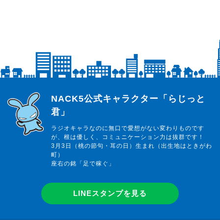
らじっと君
NACK5公式キャラクター「らじっと
君」
ラジオキャラなのに無口で愛想がない変わりものです
が、根は優しく、コミュニケーション力は抜群です！
3月3日（桃の節句・耳の日）生まれ（出生地はときがわ
町）
座右の銘「足で稼ぐ」
LINEスタンプを見る