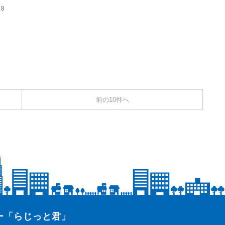
.8
前の10件へ
ター「らじっと君」