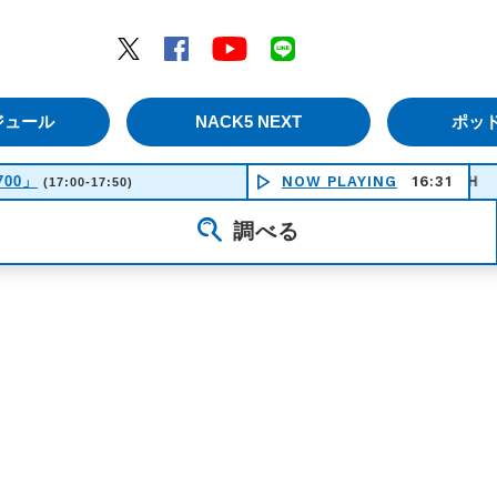
エムナックファイブ）
Twitter
Facebook
YouTube
LINE
ジュール
NACK5 NEXT
ポッ
700」
ＰＲＩＤＥ - ＨＩＧＨ ａｎｄ
NOW PLAYING
16:31
(17:00-17:50)
調べる