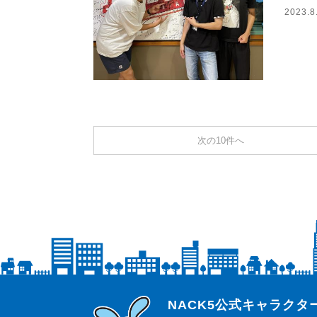
2023.8
次の10件へ
らじっと君
NACK5公式キャラク