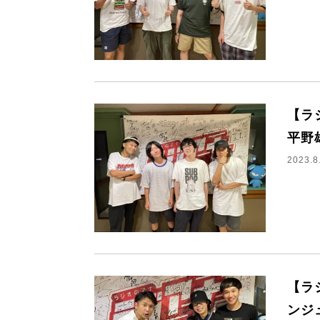
【ラ
平野
2023.8
【ラ
ンジ