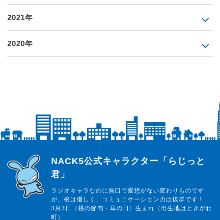
2021年
2020年
らじっと君
NACK5公式キャラクター「らじっと
君」
ラジオキャラなのに無口で愛想がない変わりものです
が、根は優しく、コミュニケーション力は抜群です！
3月3日（桃の節句・耳の日）生まれ（出生地はときがわ
町）