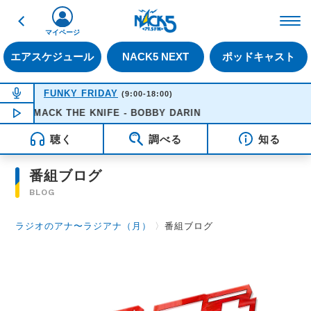
戻る
FM NACK5 79.5MHz（
マイページ
エアスケジュール
NACK5 NEXT
ポッドキャスト
NOW ON AIR
FUNKY FRIDAY
(9:00-18:00)
MACK THE KNIFE - BOBBY DARIN
NOW PLAYING
16:51
聴く
調べる
知る
番組ブログ
BLOG
ラジオのアナ〜ラジアナ（月）
〉
番組ブログ