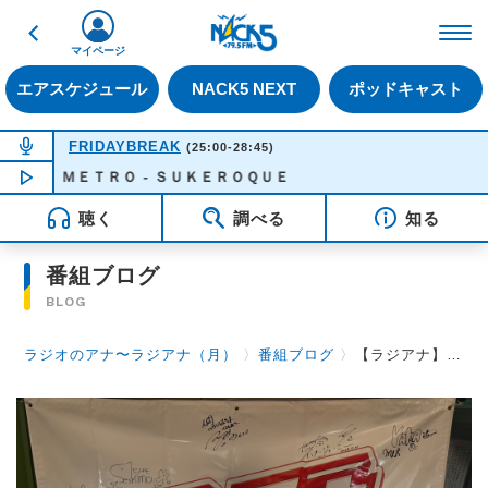
戻る
FM NACK5 79.5MHz（
マイページ
エアスケジュール
NACK5 NEXT
ポッドキャスト
NOW ON AIR
FRIDAYBREAK
(25:00-28:45)
ＭＥＴＲＯ - ＳＵＫＥＲＯＱＵＥ
NOW PLAYING
02:44
聴く
調べる
知る
番組ブログ
BLOG
ラジオのアナ〜ラジアナ（月）
〉
番組ブログ
〉
【ラジアナ】ゲスト『Trooper Salute』【月曜日】