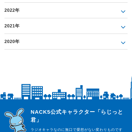
2022年
2021年
2020年
らじっと君
NACK5公式キャラクター「らじっと
君」
ラジオキャラなのに無口で愛想がない変わりものです