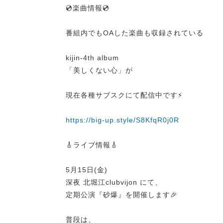
💿楽曲情報💿
番組内でもOAした楽曲も収録されている
kijin-4th album
「美しくない心」が
現在各種サブスクにて配信中です⚡️
https://big-up.style/S8KfqR0j0R
🎸ライブ情報🎸
5月15日(金)
深夜 北堀江clubvijon にて、
定期公演『砂爆』を開催します🎉
普段は、