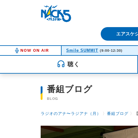
FM NACK5 79.5MHz（エフ
エアスケ
NOW ON AIR
Smile SUMMIT
(9:00-12:30)
聴く
番組ブログ
BLOG
ラジオのアナ〜ラジアナ（月）
〉
番組ブログ
〉
【