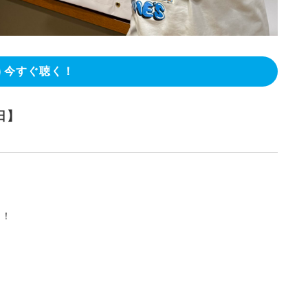
今すぐ聴く！
日】
た！