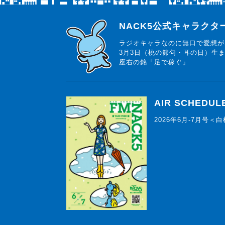
らじっと君
NACK5公式キャラク
ラジオキャラなのに無口で愛想が
3月3日（桃の節句・耳の日）生
座右の銘「足で稼ぐ」
AIR SCHEDUL
2026年6月-7月号＜