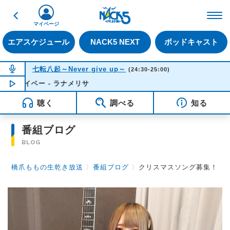
戻る
FM NACK5 79.5MHz（
マイページ
エアスケジュール
NACK5 NEXT
ポッドキャスト
NOW ON AIR
七転八起～Never give up～
(24:30-25:00)
イベー - ラナメリサ
NOW PLAYING
00:23
聴く
調べる
知る
番組ブログ
BLOG
橋爪ももの生乾き放送
〉
番組ブログ
〉
クリスマスソング募集！