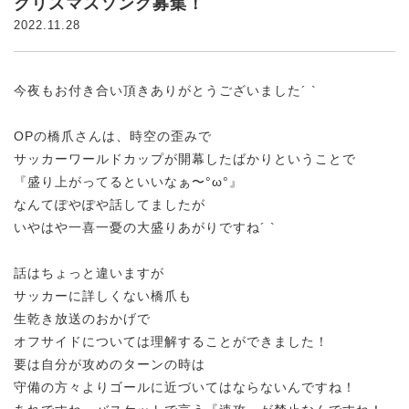
クリスマスソング募集！
2022.11.28
今夜もお付き合い頂きありがとうございました´ `
OPの橋爪さんは、時空の歪みで
サッカーワールドカップが開幕したばかりということで
『盛り上がってるといいなぁ〜°ω°』
なんてぽやぽや話してましたが
いやはや一喜一憂の大盛りあがりですね´ `
話はちょっと違いますが
サッカーに詳しくない橋爪も
生乾き放送のおかげで
オフサイドについては理解することができました！
要は自分が攻めのターンの時は
守備の方々よりゴールに近づいてはならないんですね！