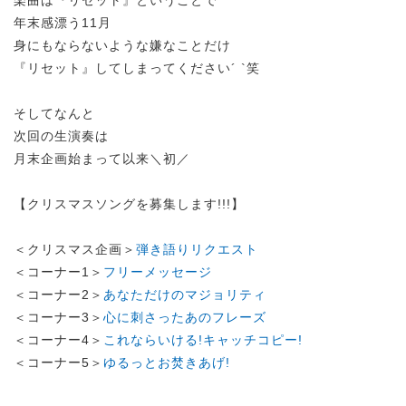
楽曲は『リセット』ということで
年末感漂う11月
身にもならないような嫌なことだけ
『リセット』してしまってください´ `笑
そしてなんと
次回の生演奏は
月末企画始まって以来＼初／
【クリスマスソングを募集します!!!】
＜クリスマス企画＞
弾き語りリクエスト
＜コーナー1＞
フリーメッセージ
＜コーナー2＞
あなただけのマジョリティ
＜コーナー3＞
心に刺さったあのフレーズ
＜コーナー4＞
これならいける!キャッチコピー!
＜コーナー5＞
ゆるっとお焚きあげ!