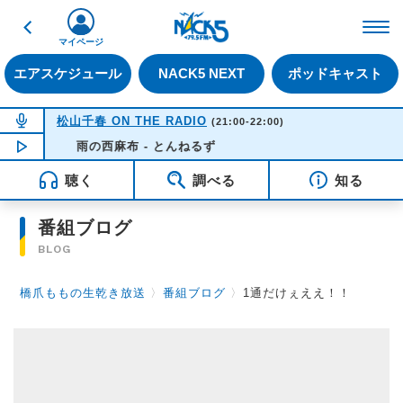
戻る
FM NACK5 79.5MHz（
マイページ
エアスケジュール
NACK5 NEXT
ポッドキャスト
NOW ON AIR
松山千春 ON THE RADIO
(21:00-22:00)
NOW PLAYING
雨の西麻布 - とんねるず
21:18
聴く
調べる
知る
番組ブログ
BLOG
橋爪ももの生乾き放送
〉
番組ブログ
〉
1通だけぇええ！！