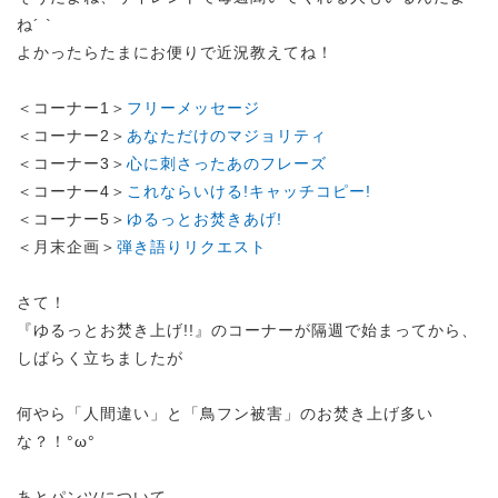
ね´ `
よかったらたまにお便りで近況教えてね！
＜コーナー1＞
フリーメッセージ
＜コーナー2＞
あなただけのマジョリティ
＜コーナー3＞
心に刺さったあのフレーズ
＜コーナー4＞
これならいける!キャッチコピー!
＜コーナー5＞
ゆるっとお焚きあげ!
＜月末企画＞
弾き語りリクエスト
さて！
『ゆるっとお焚き上げ!!』のコーナーが隔週で始まってから、
しばらく立ちましたが
何やら「人間違い」と「鳥フン被害」のお焚き上げ多い
な？！°ω°
あとパンツについて。