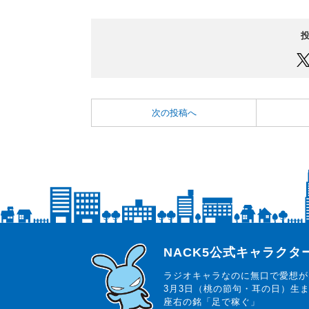
次の投稿へ
らじっと君
NACK5公式キャラク
ラジオキャラなのに無口で愛想が
3月3日（桃の節句・耳の日）生
座右の銘「足で稼ぐ」