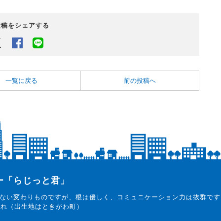
投稿をシェアする
Twitter
Facebook
LINEでシェアするボタン
一覧に戻る
前の投稿へ
ター「らじっと君」
ない変わりものですが、根は優しく、コミュニケーション力は抜群です
まれ（出生地はときがわ町）