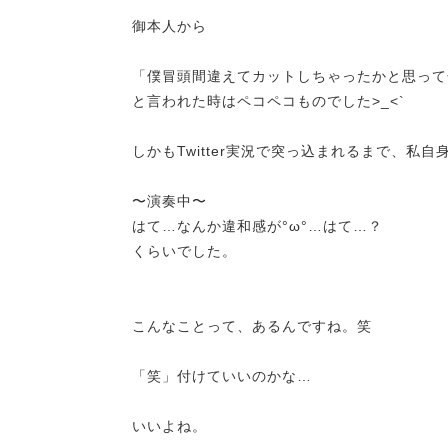
御本人から
「僕冒頭間違えてカットしちゃったかと思って
と言われた時はペコペコものでした>_<`
しかもTwitter実況で突っ込まれるまで、私
〜演奏中〜
はて…なんか違和感が°ω°…はて…？
くらいでした。
こんなことって、あるんですね。笑
「笑」付けていいのかな…
いいよね。