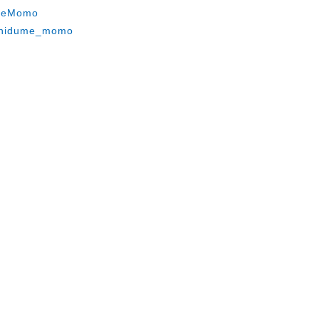
umeMomo
ashidume_momo