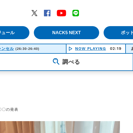
エムナックファイブ）
Twitter
Facebook
YouTube
LINE
ジュール
NACK5 NEXT
ポッ
ャンセル
NOW PLAYING
あ～よかった -
02:19
(26:30-26:40)
調べる
…〇〇の発表