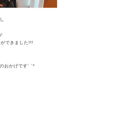
し
が
できました!!!
おかげです´ `*