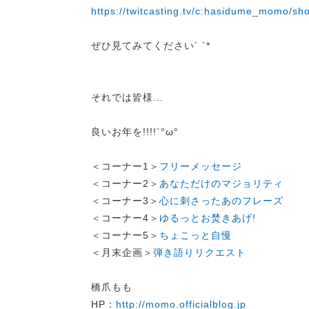
https://twitcasting.tv/c:hasidume_momo/sh
ぜひ見てみてください´ `*
それでは皆様…
良いお年を!!!!`°ω°
＜コーナー1＞
フリーメッセージ
＜コーナー2＞
あなただけのマジョリティ
＜コーナー3＞
心に刺さったあのフレーズ
＜コーナー4＞
ゆるっとお焚きあげ!
＜コーナー5＞
ちょこっと自慢
＜月末企画＞
弾き語りリクエスト
橋爪もも
HP：
http://momo.officialblog.jp