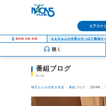
FM NACK5 79.5MHz（エフ
エアスケ
NOW ON AIR
もえきゅんの今夜もやっぱり勉強キ
聴く
番組ブログ
BLOG
橋爪ももの生乾き放送
〉
番組ブログ
〉
2024年